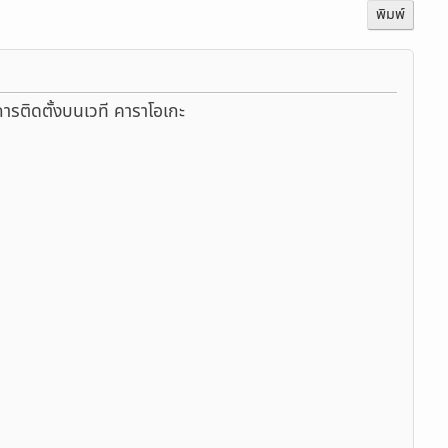
พิมพ์
บการติดตั้งบนเวที คาราโอเกะ