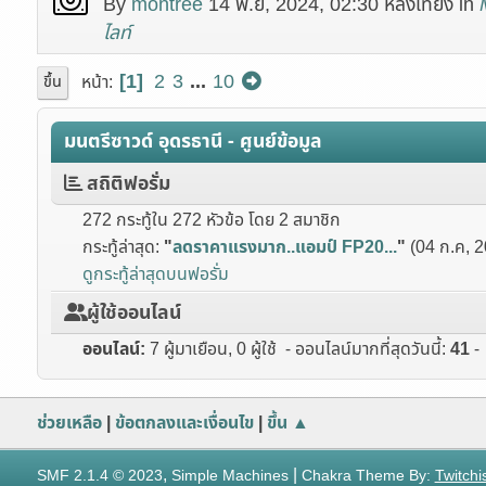
By
montree
14 พ.ย, 2024, 02:30 หลังเที่ยง in
ไลท์
1
2
3
...
10
หน้า
ขึ้น
มนตรีซาวด์ อุดรธานี - ศูนย์ข้อมูล
สถิติฟอรั่ม
272 กระทู้ใน 272 หัวข้อ โดย 2 สมาชิก
กระทู้ล่าสุด:
"
ลดราคาแรงมาก..แอมป์ FP20...
"
(04 ก.ค, 2
ดูกระทู้ล่าสุดบนฟอรั่ม
ผู้ใช้ออนไลน์
ออนไลน์:
7 ผู้มาเยือน, 0 ผู้ใช้ - ออนไลน์มากที่สุดวันนี้:
41
- 
ช่วยเหลือ
|
ข้อตกลงและเงื่อนไข
|
ขึ้น ▲
,
|
SMF 2.1.4 © 2023
Simple Machines
Chakra Theme By:
Twitchi